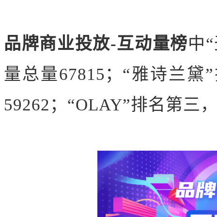
品牌商业投放-互动量榜
中
量总量67815；“
雅诗兰黛
59262；“OLAY”排名第