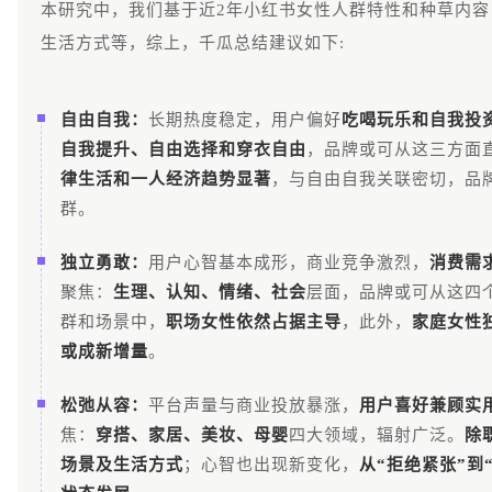
本研究中，我们基于近2年小红书女性人群特性和种草内
生活方式等，综上，千瓜总结建议如下:
自由自我：
长期热度稳定，用户偏好
吃喝玩乐和自我投
自我提升、自由选择和穿衣自由
，品牌或可从这三方面
律生活和一人经济趋势显著
，与自由自我关联密切，品
群。
独立勇敢：
用户心智基本成形，商业竞争激烈，
消费需
聚焦：
生理、认知、情绪、社会
层面，品牌或可从这四
群和场景中，
职场女性依然占据主导
，此外，
家庭女性
或成新增量
。
松弛从容：
平台声量与商业投放暴涨，
用户喜好兼顾实
焦：
穿搭、家居、美妆、母婴
四大领域，辐射广泛。
除
场景及生活方式
；心智也出现新变化，
从“拒绝紧张”到