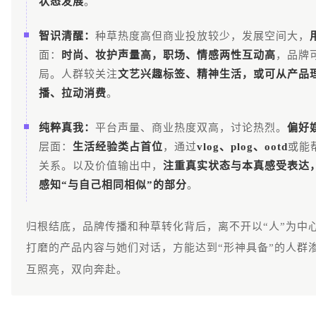
状态发展
。
智识清醒：
种草热度高但商业投放较少，发展空间大，
面：
时尚、妆护声量高，职场、情感两性互动高
，品牌
局。人群较关注
文艺兴趣标签、精神生活
，或可从产品
播、拉动消费
。
纯粹真我：
平台声量、商业热度双高，讨论热烈。
偏好
层面：
生活经验类占首位
，通过
vlog、plog、ootd
或能
关系。以及价值输出中，
注重真实状态与本真感受表达
感知“与自己相同相似”的部分
。
归根结底，品牌传播和种草转化背后，离不开以“人”为中
打磨的产品内容与她们对话，方能达到“形神具备”的人群渗
互照亮，双向奔赴。