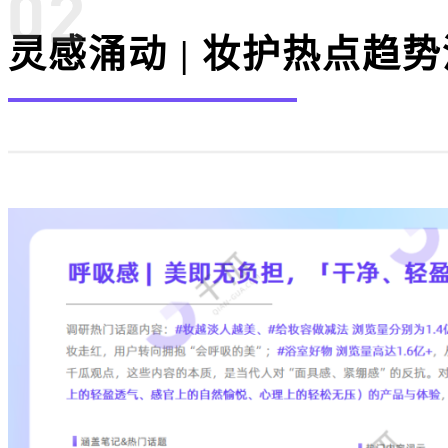
灵感涌动 | 妆护热点趋